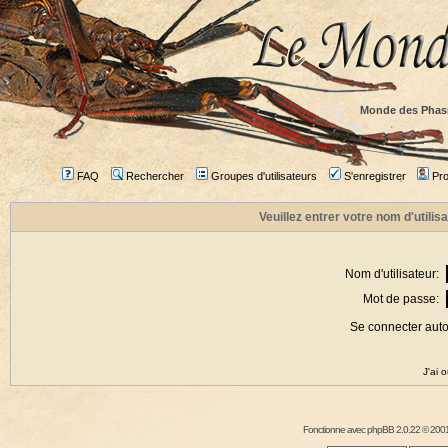
Monde des Phas
FAQ
Rechercher
Groupes d'utilisateurs
S'enregistrer
Prof
Veuillez entrer votre nom d'utili
Nom d'utilisateur:
Mot de passe:
Se connecter aut
J'ai 
Fonctionne avec
phpBB
2.0.22 © 2001