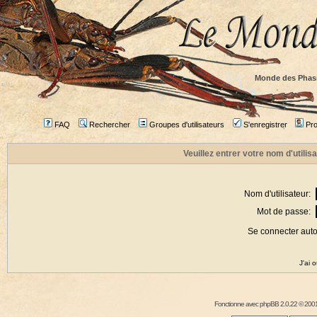
Monde des Phas
FAQ
Rechercher
Groupes d'utilisateurs
S'enregistrer
Prof
Veuillez entrer votre nom d'utili
Nom d'utilisateur:
Mot de passe:
Se connecter aut
J'ai 
Fonctionne avec
phpBB
2.0.22 © 2001