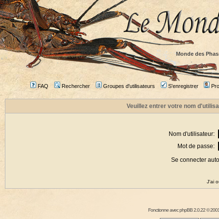
Monde des Phas
FAQ
Rechercher
Groupes d'utilisateurs
S'enregistrer
Prof
Veuillez entrer votre nom d'utili
Nom d'utilisateur:
Mot de passe:
Se connecter aut
J'ai 
Fonctionne avec
phpBB
2.0.22 © 2001