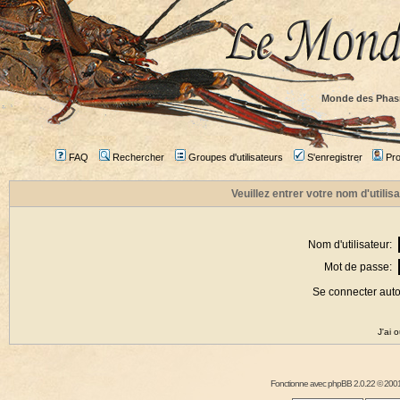
Monde des Phas
FAQ
Rechercher
Groupes d'utilisateurs
S'enregistrer
Prof
Veuillez entrer votre nom d'utili
Nom d'utilisateur:
Mot de passe:
Se connecter aut
J'ai 
Fonctionne avec
phpBB
2.0.22 © 2001