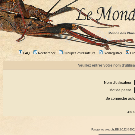
Monde des Phas
FAQ
Rechercher
Groupes d'utilisateurs
S'enregistrer
Prof
Veuillez entrer votre nom d'utili
Nom d'utilisateur:
Mot de passe:
Se connecter aut
J'ai 
Fonctionne avec
phpBB
2.0.22 © 2001