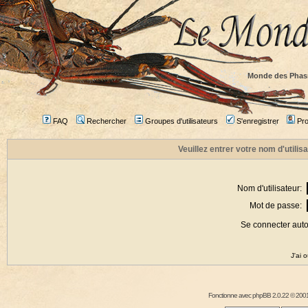
Monde des Phas
FAQ
Rechercher
Groupes d'utilisateurs
S'enregistrer
Prof
Veuillez entrer votre nom d'utili
Nom d'utilisateur:
Mot de passe:
Se connecter aut
J'ai 
Fonctionne avec
phpBB
2.0.22 © 2001