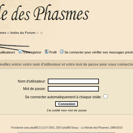
mes :: Index du Forum
::
::
tilisateurs
S'enregistrer
Profil
Se connecter pour vérifier ses messages privé
euillez entrer votre nom d'utilisateur et votre mot de passe pour vous connecte
Nom d'utilisateur:
Mot de passe:
Se connecter automatiquement à chaque visite:
J'ai oublié mon mot de passe
Fonctionne avec
phpBB
2.0.22 © 2001, 2007 phpBB Group : :
Le Monde des Phasmes
, 1999-2010