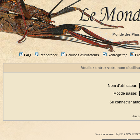
Monde des Phas
FAQ
Rechercher
Groupes d'utilisateurs
S'enregistrer
Prof
Veuillez entrer votre nom d'utili
Nom d'utilisateur:
Mot de passe:
Se connecter aut
J'ai 
Fonctionne avec
phpBB
2.0.22 © 2001