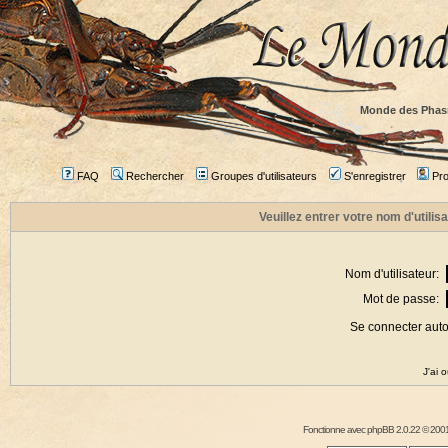
Monde des Phas
FAQ
Rechercher
Groupes d'utilisateurs
S'enregistrer
Prof
Veuillez entrer votre nom d'utili
Nom d'utilisateur:
Mot de passe:
Se connecter aut
J'ai 
Fonctionne avec
phpBB
2.0.22 © 2001