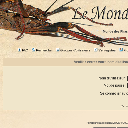
Monde des Phas
FAQ
Rechercher
Groupes d'utilisateurs
S'enregistrer
Prof
Veuillez entrer votre nom d'utili
Nom d'utilisateur:
Mot de passe:
Se connecter aut
J'ai 
Fonctionne avec
phpBB
2.0.22 © 2001