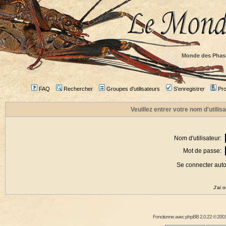
Monde des Phas
FAQ
Rechercher
Groupes d'utilisateurs
S'enregistrer
Prof
Veuillez entrer votre nom d'utili
Nom d'utilisateur:
Mot de passe:
Se connecter aut
J'ai 
Fonctionne avec
phpBB
2.0.22 © 2001