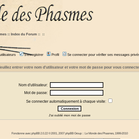
mes :: Index du Forum
::
::
tilisateurs
S'enregistrer
Profil
Se connecter pour vérifier ses messages privé
euillez entrer votre nom d'utilisateur et votre mot de passe pour vous connecte
Nom d'utilisateur:
Mot de passe:
Se connecter automatiquement à chaque visite:
J'ai oublié mon mot de passe
Fonctionne avec
phpBB
2.0.22 © 2001, 2007 phpBB Group : :
Le Monde des Phasmes
, 1999-2010