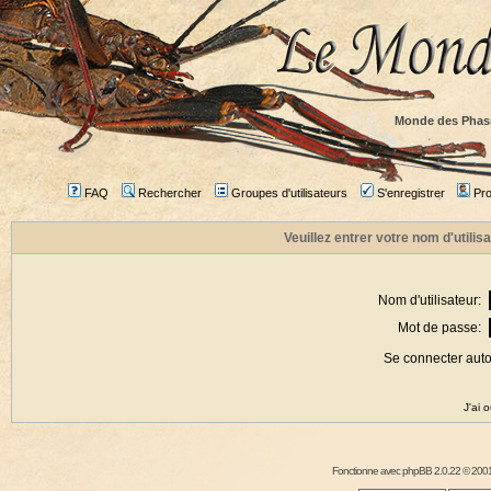
Monde des Phas
FAQ
Rechercher
Groupes d'utilisateurs
S'enregistrer
Prof
Veuillez entrer votre nom d'utili
Nom d'utilisateur:
Mot de passe:
Se connecter aut
J'ai 
Fonctionne avec
phpBB
2.0.22 © 2001