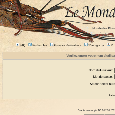
Monde des Phas
FAQ
Rechercher
Groupes d'utilisateurs
S'enregistrer
Prof
Veuillez entrer votre nom d'utili
Nom d'utilisateur:
Mot de passe:
Se connecter aut
J'ai 
Fonctionne avec
phpBB
2.0.22 © 2001