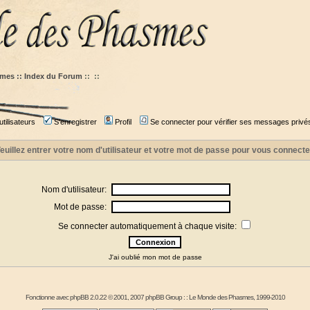
mes :: Index du Forum
::
::
tilisateurs
S'enregistrer
Profil
Se connecter pour vérifier ses messages privé
euillez entrer votre nom d'utilisateur et votre mot de passe pour vous connecte
Nom d'utilisateur:
Mot de passe:
Se connecter automatiquement à chaque visite:
J'ai oublié mon mot de passe
Fonctionne avec
phpBB
2.0.22 © 2001, 2007 phpBB Group : :
Le Monde des Phasmes
, 1999-2010