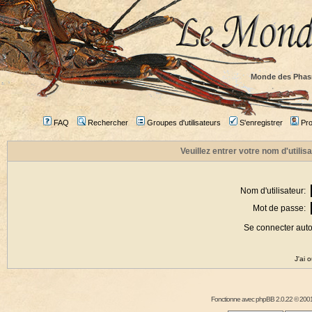
Monde des Phas
FAQ
Rechercher
Groupes d'utilisateurs
S'enregistrer
Prof
Veuillez entrer votre nom d'utili
Nom d'utilisateur:
Mot de passe:
Se connecter aut
J'ai 
Fonctionne avec
phpBB
2.0.22 © 2001