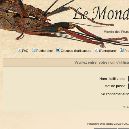
Monde des Phas
FAQ
Rechercher
Groupes d'utilisateurs
S'enregistrer
Prof
Veuillez entrer votre nom d'utili
Nom d'utilisateur:
Mot de passe:
Se connecter aut
J'ai 
Fonctionne avec
phpBB
2.0.22 © 2001