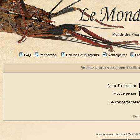
Monde des Phas
FAQ
Rechercher
Groupes d'utilisateurs
S'enregistrer
Prof
Veuillez entrer votre nom d'utili
Nom d'utilisateur:
Mot de passe:
Se connecter aut
J'ai 
Fonctionne avec
phpBB
2.0.22 © 2001