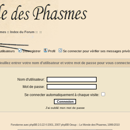
mes :: Index du Forum
::
::
tilisateurs
S'enregistrer
Profil
Se connecter pour vérifier ses messages privé
euillez entrer votre nom d'utilisateur et votre mot de passe pour vous connecte
Nom d'utilisateur:
Mot de passe:
Se connecter automatiquement à chaque visite:
J'ai oublié mon mot de passe
Fonctionne avec
phpBB
2.0.22 © 2001, 2007 phpBB Group : :
Le Monde des Phasmes
, 1999-2010