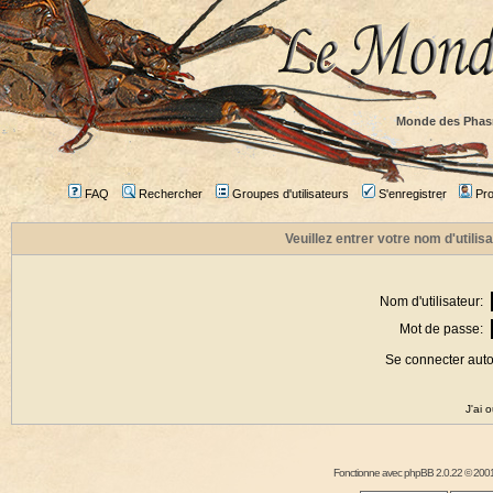
Monde des Phas
FAQ
Rechercher
Groupes d'utilisateurs
S'enregistrer
Prof
Veuillez entrer votre nom d'utili
Nom d'utilisateur:
Mot de passe:
Se connecter aut
J'ai 
Fonctionne avec
phpBB
2.0.22 © 2001