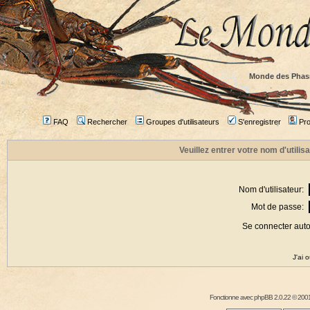
Monde des Phas
FAQ
Rechercher
Groupes d'utilisateurs
S'enregistrer
Prof
Veuillez entrer votre nom d'utili
Nom d'utilisateur:
Mot de passe:
Se connecter aut
J'ai 
Fonctionne avec
phpBB
2.0.22 © 2001