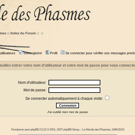
mes :: Index du Forum
::
::
tilisateurs
S'enregistrer
Profil
Se connecter pour vérifier ses messages privé
euillez entrer votre nom d'utilisateur et votre mot de passe pour vous connecte
Nom d'utilisateur:
Mot de passe:
Se connecter automatiquement à chaque visite:
J'ai oublié mon mot de passe
Fonctionne avec
phpBB
2.0.22 © 2001, 2007 phpBB Group : :
Le Monde des Phasmes
, 1999-2010