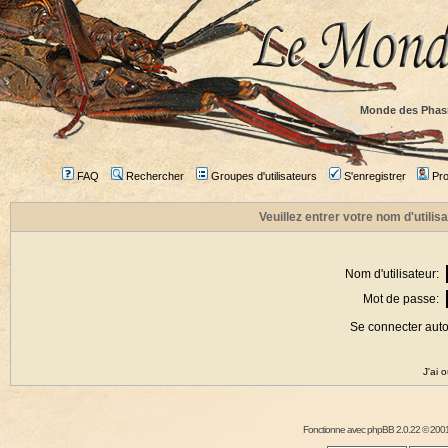
Monde des Phas
FAQ
Rechercher
Groupes d'utilisateurs
S'enregistrer
Prof
Veuillez entrer votre nom d'utili
Nom d'utilisateur:
Mot de passe:
Se connecter aut
J'ai 
Fonctionne avec
phpBB
2.0.22 © 2001