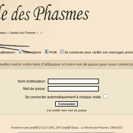
mes :: Index du Forum
::
::
tilisateurs
S'enregistrer
Profil
Se connecter pour vérifier ses messages privé
euillez entrer votre nom d'utilisateur et votre mot de passe pour vous connecte
Nom d'utilisateur:
Mot de passe:
Se connecter automatiquement à chaque visite:
J'ai oublié mon mot de passe
Fonctionne avec
phpBB
2.0.22 © 2001, 2007 phpBB Group : :
Le Monde des Phasmes
, 1999-2010