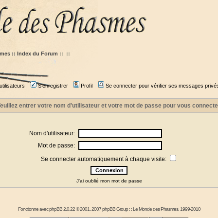
mes :: Index du Forum
::
::
tilisateurs
S'enregistrer
Profil
Se connecter pour vérifier ses messages privé
euillez entrer votre nom d'utilisateur et votre mot de passe pour vous connecte
Nom d'utilisateur:
Mot de passe:
Se connecter automatiquement à chaque visite:
J'ai oublié mon mot de passe
Fonctionne avec
phpBB
2.0.22 © 2001, 2007 phpBB Group : :
Le Monde des Phasmes
, 1999-2010