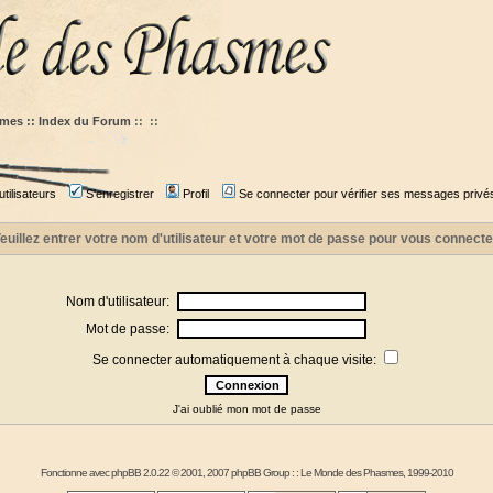
mes :: Index du Forum
::
::
tilisateurs
S'enregistrer
Profil
Se connecter pour vérifier ses messages privé
euillez entrer votre nom d'utilisateur et votre mot de passe pour vous connecte
Nom d'utilisateur:
Mot de passe:
Se connecter automatiquement à chaque visite:
J'ai oublié mon mot de passe
Fonctionne avec
phpBB
2.0.22 © 2001, 2007 phpBB Group : :
Le Monde des Phasmes
, 1999-2010