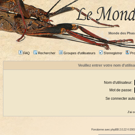
Monde des Phas
FAQ
Rechercher
Groupes d'utilisateurs
S'enregistrer
Prof
Veuillez entrer votre nom d'utili
Nom d'utilisateur:
Mot de passe:
Se connecter aut
J'ai 
Fonctionne avec
phpBB
2.0.22 © 2001