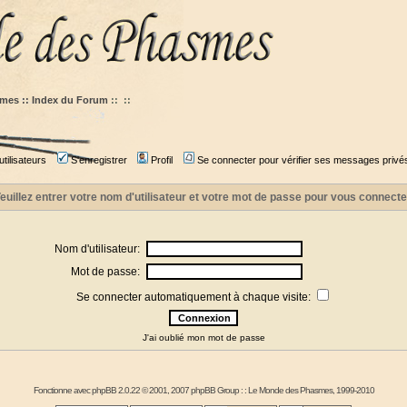
mes :: Index du Forum
::
::
tilisateurs
S'enregistrer
Profil
Se connecter pour vérifier ses messages privé
euillez entrer votre nom d'utilisateur et votre mot de passe pour vous connecte
Nom d'utilisateur:
Mot de passe:
Se connecter automatiquement à chaque visite:
J'ai oublié mon mot de passe
Fonctionne avec
phpBB
2.0.22 © 2001, 2007 phpBB Group : :
Le Monde des Phasmes
, 1999-2010