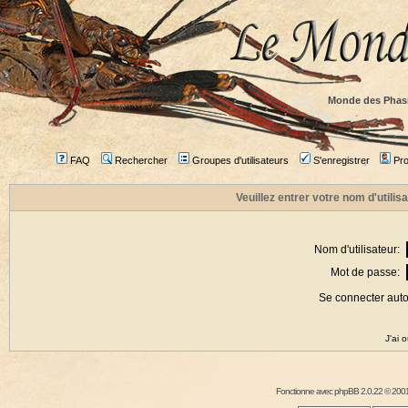
Monde des Phas
FAQ
Rechercher
Groupes d'utilisateurs
S'enregistrer
Prof
Veuillez entrer votre nom d'utili
Nom d'utilisateur:
Mot de passe:
Se connecter aut
J'ai 
Fonctionne avec
phpBB
2.0.22 © 2001