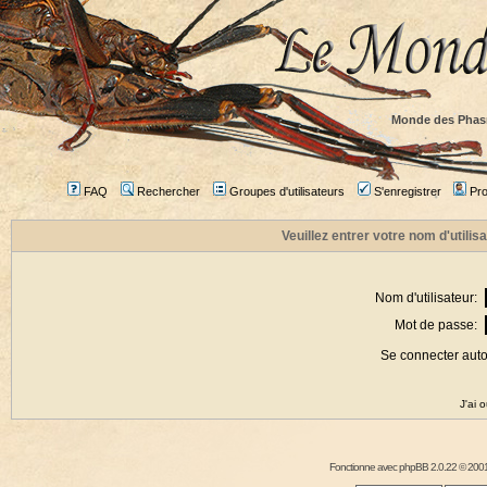
Monde des Phas
FAQ
Rechercher
Groupes d'utilisateurs
S'enregistrer
Prof
Veuillez entrer votre nom d'utili
Nom d'utilisateur:
Mot de passe:
Se connecter aut
J'ai 
Fonctionne avec
phpBB
2.0.22 © 2001