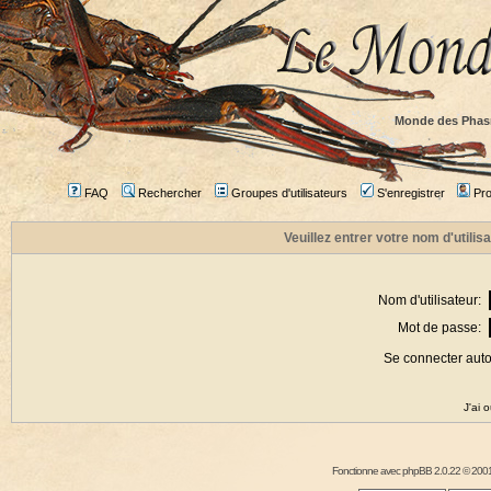
Monde des Phas
FAQ
Rechercher
Groupes d'utilisateurs
S'enregistrer
Prof
Veuillez entrer votre nom d'utili
Nom d'utilisateur:
Mot de passe:
Se connecter aut
J'ai 
Fonctionne avec
phpBB
2.0.22 © 2001