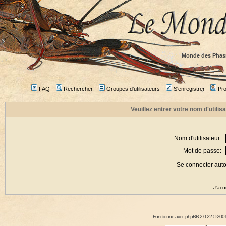
Monde des Phas
FAQ
Rechercher
Groupes d'utilisateurs
S'enregistrer
Prof
Veuillez entrer votre nom d'utili
Nom d'utilisateur:
Mot de passe:
Se connecter aut
J'ai 
Fonctionne avec
phpBB
2.0.22 © 2001