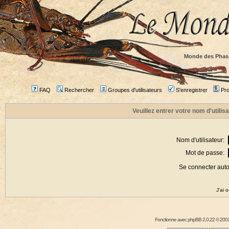
Monde des Phas
FAQ
Rechercher
Groupes d'utilisateurs
S'enregistrer
Prof
Veuillez entrer votre nom d'utili
Nom d'utilisateur:
Mot de passe:
Se connecter aut
J'ai 
Fonctionne avec
phpBB
2.0.22 © 2001