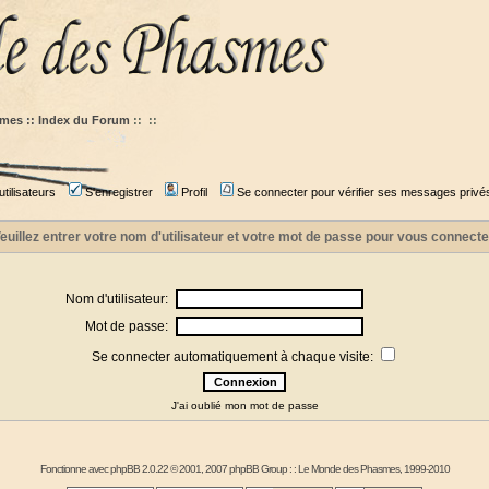
mes :: Index du Forum
::
::
tilisateurs
S'enregistrer
Profil
Se connecter pour vérifier ses messages privé
euillez entrer votre nom d'utilisateur et votre mot de passe pour vous connecte
Nom d'utilisateur:
Mot de passe:
Se connecter automatiquement à chaque visite:
J'ai oublié mon mot de passe
Fonctionne avec
phpBB
2.0.22 © 2001, 2007 phpBB Group : :
Le Monde des Phasmes
, 1999-2010