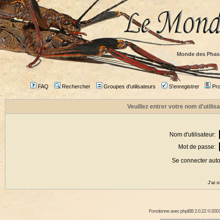
Monde des Phas
FAQ
Rechercher
Groupes d'utilisateurs
S'enregistrer
Prof
Veuillez entrer votre nom d'utili
Nom d'utilisateur:
Mot de passe:
Se connecter aut
J'ai 
Fonctionne avec
phpBB
2.0.22 © 2001