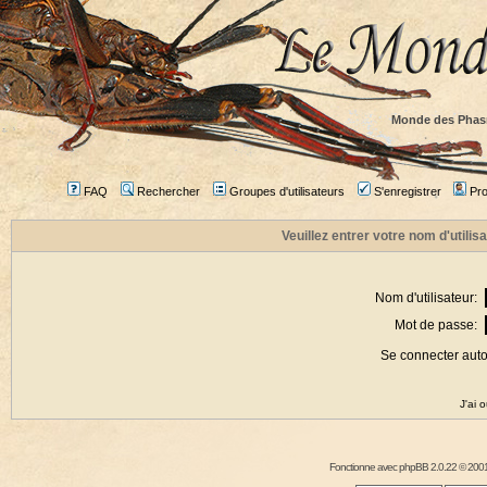
Monde des Phas
FAQ
Rechercher
Groupes d'utilisateurs
S'enregistrer
Prof
Veuillez entrer votre nom d'utili
Nom d'utilisateur:
Mot de passe:
Se connecter aut
J'ai 
Fonctionne avec
phpBB
2.0.22 © 2001