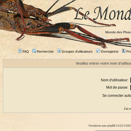
Monde des Phas
FAQ
Rechercher
Groupes d'utilisateurs
S'enregistrer
Prof
Veuillez entrer votre nom d'utili
Nom d'utilisateur:
Mot de passe:
Se connecter aut
J'ai 
Fonctionne avec
phpBB
2.0.22 © 2001