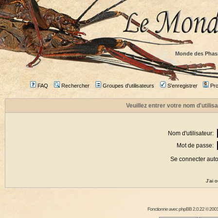
Monde des Phas
FAQ
Rechercher
Groupes d'utilisateurs
S'enregistrer
Prof
Veuillez entrer votre nom d'utili
Nom d'utilisateur:
Mot de passe:
Se connecter aut
J'ai 
Fonctionne avec
phpBB
2.0.22 © 2001