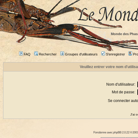
Monde des Phas
FAQ
Rechercher
Groupes d'utilisateurs
S'enregistrer
Prof
Veuillez entrer votre nom d'utili
Nom d'utilisateur:
Mot de passe:
Se connecter aut
J'ai 
Fonctionne avec
phpBB
2.0.22 © 2001