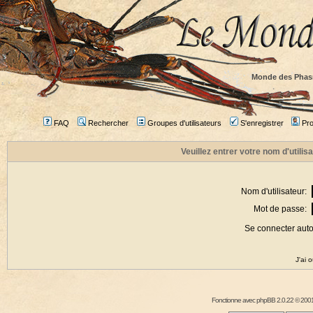
Monde des Phas
FAQ
Rechercher
Groupes d'utilisateurs
S'enregistrer
Prof
Veuillez entrer votre nom d'utili
Nom d'utilisateur:
Mot de passe:
Se connecter aut
J'ai 
Fonctionne avec
phpBB
2.0.22 © 2001