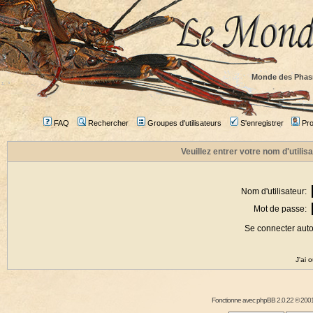
Monde des Phas
FAQ
Rechercher
Groupes d'utilisateurs
S'enregistrer
Prof
Veuillez entrer votre nom d'utili
Nom d'utilisateur:
Mot de passe:
Se connecter aut
J'ai 
Fonctionne avec
phpBB
2.0.22 © 2001