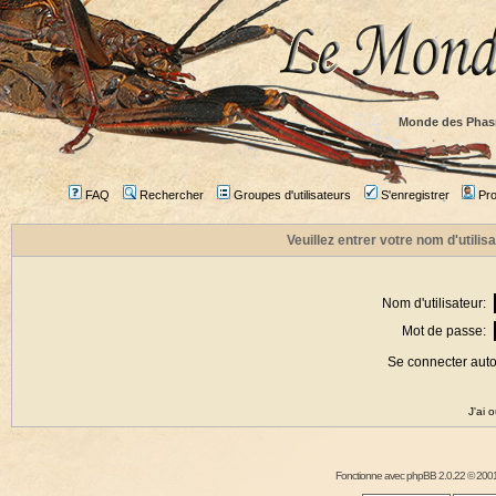
Monde des Phas
FAQ
Rechercher
Groupes d'utilisateurs
S'enregistrer
Prof
Veuillez entrer votre nom d'utili
Nom d'utilisateur:
Mot de passe:
Se connecter aut
J'ai 
Fonctionne avec
phpBB
2.0.22 © 2001