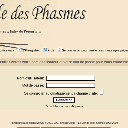
mes :: Index du Forum
::
::
tilisateurs
S'enregistrer
Profil
Se connecter pour vérifier ses messages privé
euillez entrer votre nom d'utilisateur et votre mot de passe pour vous connecte
Nom d'utilisateur:
Mot de passe:
Se connecter automatiquement à chaque visite:
J'ai oublié mon mot de passe
Fonctionne avec
phpBB
2.0.22 © 2001, 2007 phpBB Group : :
Le Monde des Phasmes
, 1999-2010