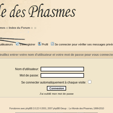
mes :: Index du Forum
::
::
tilisateurs
S'enregistrer
Profil
Se connecter pour vérifier ses messages privé
euillez entrer votre nom d'utilisateur et votre mot de passe pour vous connecte
Nom d'utilisateur:
Mot de passe:
Se connecter automatiquement à chaque visite:
J'ai oublié mon mot de passe
Fonctionne avec
phpBB
2.0.22 © 2001, 2007 phpBB Group : :
Le Monde des Phasmes
, 1999-2010