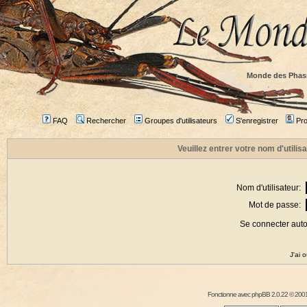
Monde des Phas
FAQ
Rechercher
Groupes d'utilisateurs
S'enregistrer
Prof
Veuillez entrer votre nom d'utili
Nom d'utilisateur:
Mot de passe:
Se connecter aut
J'ai 
Fonctionne avec
phpBB
2.0.22 © 2001