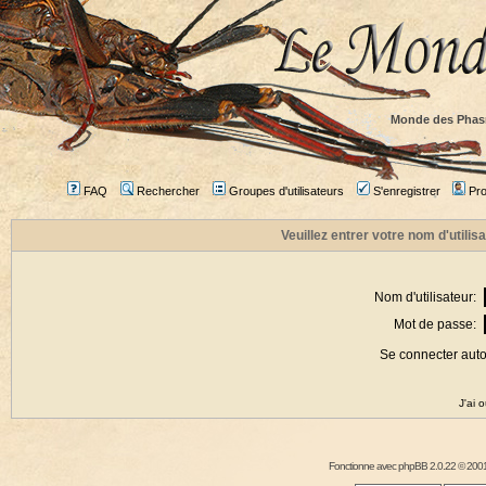
Monde des Phas
FAQ
Rechercher
Groupes d'utilisateurs
S'enregistrer
Prof
Veuillez entrer votre nom d'utili
Nom d'utilisateur:
Mot de passe:
Se connecter aut
J'ai 
Fonctionne avec
phpBB
2.0.22 © 2001