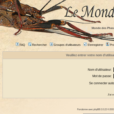
Monde des Phas
FAQ
Rechercher
Groupes d'utilisateurs
S'enregistrer
Prof
Veuillez entrer votre nom d'utili
Nom d'utilisateur:
Mot de passe:
Se connecter aut
J'ai 
Fonctionne avec
phpBB
2.0.22 © 2001