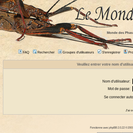
Monde des Phas
FAQ
Rechercher
Groupes d'utilisateurs
S'enregistrer
Prof
Veuillez entrer votre nom d'utili
Nom d'utilisateur:
Mot de passe:
Se connecter aut
J'ai 
Fonctionne avec
phpBB
2.0.22 © 2001