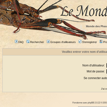
Monde des Phas
FAQ
Rechercher
Groupes d'utilisateurs
S'enregistrer
Prof
Veuillez entrer votre nom d'utili
Nom d'utilisateur:
Mot de passe:
Se connecter aut
J'ai 
Fonctionne avec
phpBB
2.0.22 © 2001