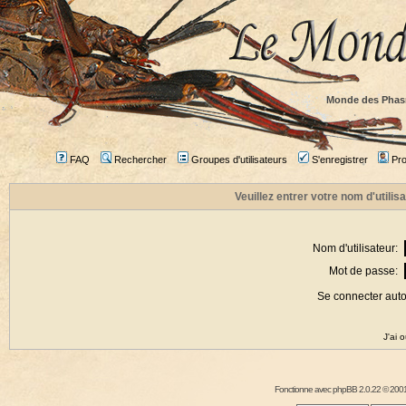
Monde des Phas
FAQ
Rechercher
Groupes d'utilisateurs
S'enregistrer
Prof
Veuillez entrer votre nom d'utili
Nom d'utilisateur:
Mot de passe:
Se connecter aut
J'ai 
Fonctionne avec
phpBB
2.0.22 © 2001